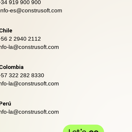
+34 919 900 900
info-es@construsoft.com
Chile
+56 2 2940 2112
info-la@construsoft.com
Colombia
+57 322 282 8330
info-la@construsoft.com
Perú
info-la@construsoft.com