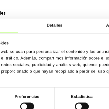
les
Detalles
A
okies
¿Todavía no tienes tu código d
o web se usan para personalizar el contenido y los anunc
r el tráfico. Además, compartimos información sobre el u
tener un precio especial
Solicítalo haciendo click
aquí
y com
 redes sociales, publicidad y análisis web, quienes pue
información sin compromiso. ¡Te 
 proporcionado o que hayan recopilado a partir del uso 
es.
s.
e cualquier producto).
s.
Preferencias
Estadística