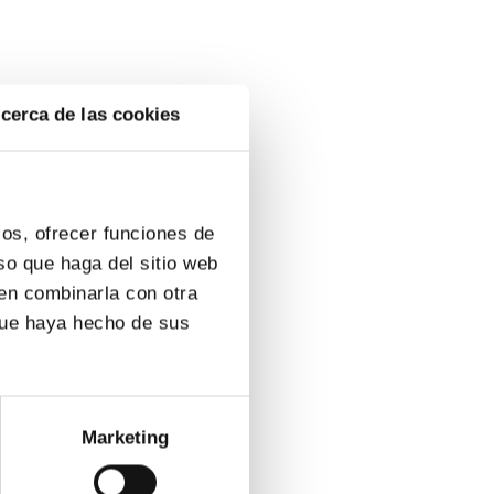
cerca de las cookies
e descuento?
ios, ofrecer funciones de
so que haga del sitio web
pleta el formulario de solicitud de
den combinarla con otra
lo enviaremos en breve!
que haya hecho de sus
Marketing