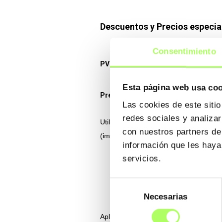
Descuentos y Precios especia
Consentimiento
PVP: 179 Euros + IVA
Esta página web usa co
Precios especiales
Las cookies de este siti
redes sociales y analiza
Utiliza tu código de descuento para ob
con nuestros partners de
(impuestos no incluidos):
información que les haya
40% de descuento para estudiant
servicios.
30% de descuento para profesore
30% de descuento para clientes (d
Selección
20% de descuento para exalumno
de
Necesarias
consentimiento
Aplican términos y condiciones.