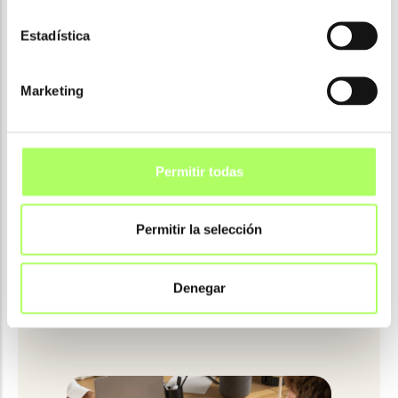
Estadística
Marketing
Formación
Permitir todas
Herramientas
Permitir la selección
Mejora tu experiencia BuildSoft con
Denegar
herramientas y extensiones.