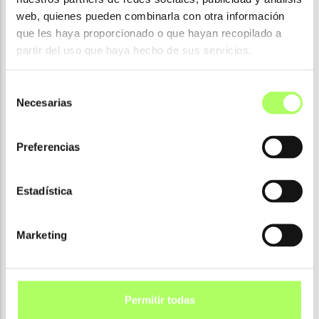
web, quienes pueden combinarla con otra información
Optimiza los flujos de trabajo de
que les haya proporcionado o que hayan recopilado a
partir del uso que haya hecho de sus servicios.
construcción, reduce errores y mejora la
eficiencia con modelos 3D precisos y ricos
Selección
en datos.
Necesarias
de
consentimiento
Preferencias
Estadística
Marketing
Permitir todas
IDEA StatiCa