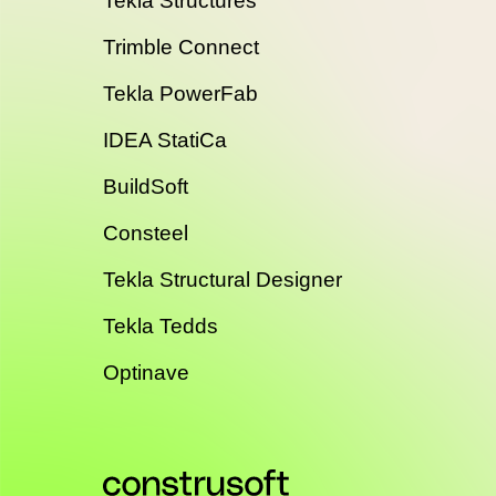
Tekla Structures
Trimble Connect
Tekla PowerFab
IDEA StatiCa
BuildSoft
Consteel
Tekla Structural Designer
Tekla Tedds
Optinave