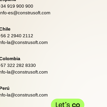
+34 919 900 900
info-es@construsoft.com
Chile
+56 2 2940 2112
info-la@construsoft.com
Colombia
+57 322 282 8330
info-la@construsoft.com
Perú
info-la@construsoft.com