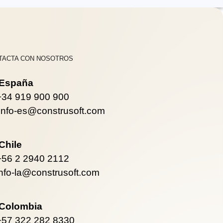
TACTA CON NOSOTROS
España
+34 919 900 900
info-es@construsoft.com
Chile
+56 2 2940 2112
info-la@construsoft.com
Colombia
+57 322 282 8330