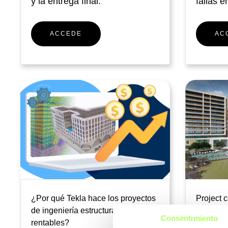
y la entrega final.
fallas e
ACCEDE
AC
¿Por qué Tekla hace los proyectos
Project c
de ingeniería estructural más
Regis Ho
Consentimiento
rentables?
located 