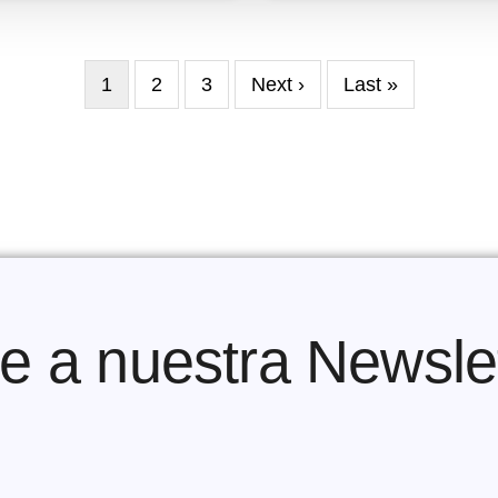
Página
1
Page
2
Page
3
Siguiente
Next ›
Última
Last »
actual
página
página
e a nuestra Newslet