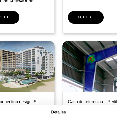
n las conexiones.
CEDE
ACCEDE
onnection design: St.
Caso de referencia – Perfi
tel and residences
inercia variable
Detalles
in Aruba