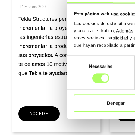
14 Febrero 2023
2 Febrero 
Esta página web usa cookie
Tekla Structures permite
Se trat
Las cookies de este sitio we
incrementar la proyectividad de
realiza
y analizar el tráfico. Ademá
las ingenierías estructurales e
Preacer
redes sociales, publicidad y
que hayan recopilado a parti
incrementar la productividad de
S.A. qu
sus proyectos. A continuación,
ámbito d
Selección
te dejamos 10 motivos por los
montaje
Necesarias
de
que Tekla te ayudará a...
metálica
consentimiento
Denegar
ACCEDE
AC