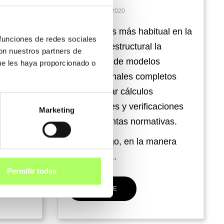
25 Septiembre 2020
ercia
Cada día es más habitual en la
 funciones de redes sociales
ran
ingeniería estructural la
con nuestros partners de
aciendo
realización de modelos
ue les haya proporcionado o
en la
tridimensionales completos
 permite
para realizar cálculos
estructurales y verificaciones
Marketing
según distintas normativas.
Sin embargo, en la manera
tradicional...
Permitir todas
ACCEDE