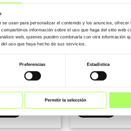
2021
7 Octubre 2020
s
a de un proyecto
El uso de perfiles de in
b se usan para personalizar el contenido y los anuncios, ofrecer
do a la empresa
variable en naves de g
s, compartimos información sobre el uso que haga del sitio web 
o Pellizzari México,
envergadura se está h
 análisis web, quienes pueden combinarla con otra información q
r del uso que haya hecho de sus servicios.
e se desenvuelve en el
cada vez más habitual 
e la fabricación y
práctica. Esta solución
 de estructuras
salvar grandes luces,
Preferencias
Estadística
s. En la etapa...
disminuyendo la...
Permitir la selección
CEDE
ACCEDE