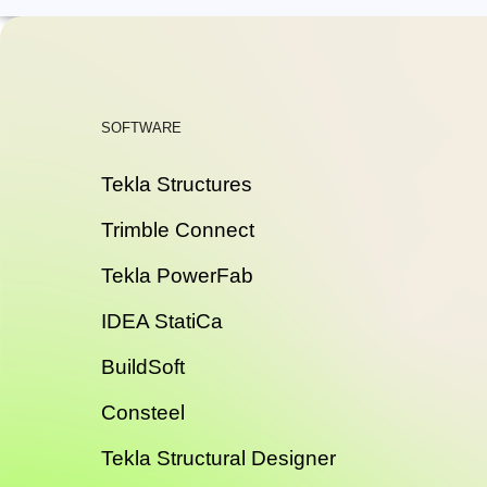
SOFTWARE
Tekla Structures
Trimble Connect
Tekla PowerFab
IDEA StatiCa
BuildSoft
Consteel
Tekla Structural Designer