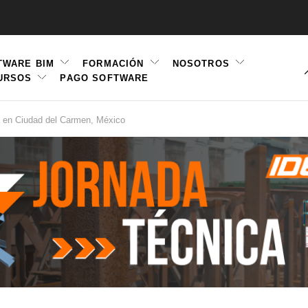
TWARE BIM
FORMACIÓN
NOSOTROS
URSOS
PAGO SOFTWARE
ation
 en Ciudad del Carmen, México