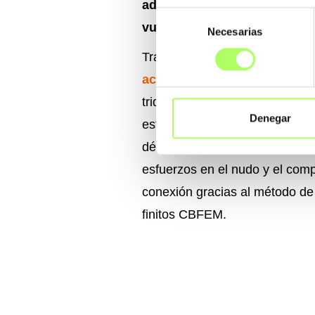
adaptamos a vuestras necesi
Selección
vuestros proyectos.
Necesarias
de
consentimiento
Trataremos en profundidad el 
acero
, donde se mostrará cóm
tridimensionales de cualquier 
Denegar
esfuerzos tanto en el plano fu
débil, de tal forma que veamos
esfuerzos en el nudo y el comp
conexión gracias al método de
finitos CBFEM.