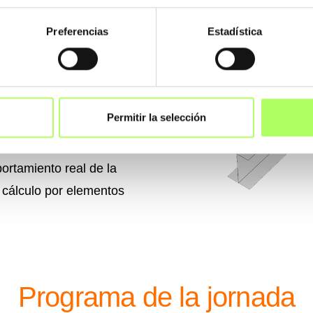
dades y requisitos de
Preferencias
Estadística
caso de las uniones de
o calcular nudos
geometría e introducir
Permitir la selección
erte como en el plano
 la interacción de
ortamiento real de la
 cálculo por elementos
Programa de la jornada