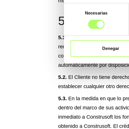
monto principal adeudado.
Selección
Necesarias
de
5. Retención
consentimiento
5.1.
Los productos suministrad
recibido el pago completo de la
Denegar
condición suspensiva de pago to
automáticamente por disposició
5.2.
El Cliente no tiene derech
establecer cualquier otro dere
5.3.
En la medida en que lo prev
dentro del marco de sus activi
inmediato a Construsoft los fon
obtenido a Construsoft. El cr