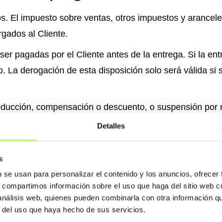
s. El impuesto sobre ventas, otros impuestos y arancele
rgados al Cliente.
er pagadas por el Cliente antes de la entrega. Si la ent
o. La derogación de esta disposición solo será válida s
deducción, compensación o descuento, o suspensión por 
Detalles
r el simple hecho de exceder el plazo estipulado para e
s
un interés del 1% del monto principal por mes o parte 
b se usan para personalizar el contenido y los anuncios, ofrecer
tos extrajudiciales de Construsoft. Estos costos se fijan
s, compartimos información sobre el uso que haga del sitio web 
onstrusoft a cobrar cualquier costo adicional razonable 
 análisis web, quienes pueden combinarla con otra información q
licarán en primer lugar a la reducción de los costos, lueg
r del uso que haya hecho de sus servicios.