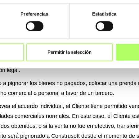
Preferencias
Estadística
 de propiedad
os por Construsoft seguirán siendo propiedad de Constr
 factura. Los artículos suministrados al Cliente por Cons
Permitir la selección
tal de la factura. Al realizar el pago completo, la propie
n legal.
o a pignorar los bienes no pagados, colocar una prenda 
cho comercial o personal a favor de un tercero.
ea el acuerdo individual, el Cliente tiene permitido ven
dades comerciales normales. En este caso, el Cliente est
dos obtenidos, o si la venta no fue en efectivo, transferi
édito será pignorado a Construsoft desde el momento de 