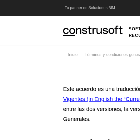
Pasar
Tu partner en Soluciones BIM
al
contenido
SOF
Main
principal
REC
navig
Inicio
Términos y condiciones gener
Sobrescribir
enlaces
de
Este acuerdo es una traducción
Vigentes (in English the “Curr
ayuda
entre las dos versiones, la ver
Generales.
a
la