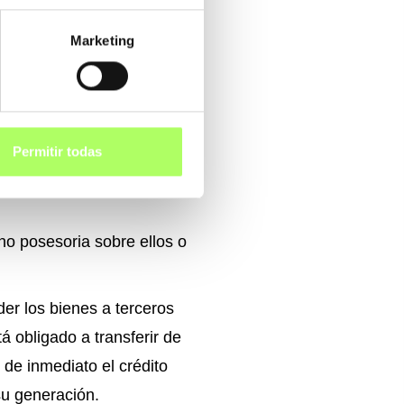
Marketing
usoft hasta que se haya
trusoft se entregan bajo la
Permitir todas
dad se transferirá al Cliente
no posesoria sobre ellos o
der los bienes a terceros
á obligado a transferir de
r de inmediato el crédito
su generación.