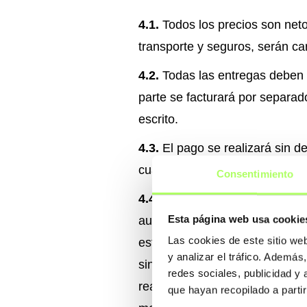
4.1.
Todos los precios son neto
transporte y seguros, serán ca
4.2.
Todas las entregas deben s
parte se facturará por separad
escrito.
4.3.
El pago se realizará sin 
cualquier motivo.
Consentimiento
4.4.
En caso de pago tardío, po
Esta página web usa cookie
automáticamente a Construsoft 
Las cookies de este sitio we
estará obligado a pagar los cos
y analizar el tráfico. Ademá
sin perjuicio del derecho de C
redes sociales, publicidad y
realizados por el Cliente se ap
que hayan recopilado a parti