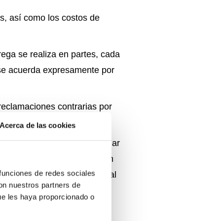
s, así como los costos de
rega se realiza en partes, cada
i se acuerda expresamente por
reclamaciones contrarias por
Acerca de las cookies
l pago, el Cliente deberá pagar
del mismo. El Cliente también
 funciones de redes sociales
 en el 15% del monto principal
con nuestros partners de
en que incurra. Los pagos
ue les haya proporcionado o
o al interés y después al