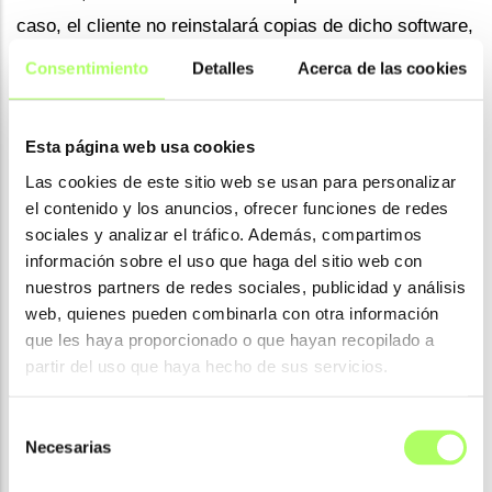
caso, el cliente no reinstalará copias de dicho software,
ni siquiera para uso temporal.
Consentimiento
Detalles
Acerca de las cookies
8.7.
No está permitido hacer copias del software,
excepto para fines de respaldo. Dichas copias solo
Esta página web usa cookies
podrán ser utilizadas por el cliente para la reparación o
Las cookies de este sitio web se usan para personalizar
reemplazo de material original que se haya vuelto
el contenido y los anuncios, ofrecer funciones de redes
inutilizable.
sociales y analizar el tráfico. Además, compartimos
información sobre el uso que haga del sitio web con
8.8.
Si el cliente no impide el uso no autorizado del
nuestros partners de redes sociales, publicidad y análisis
software, será responsable del pago tanto de su propio
web, quienes pueden combinarla con otra información
que les haya proporcionado o que hayan recopilado a
uso como del uso no autorizado por parte de terceros,
partir del uso que haya hecho de sus servicios.
sin perjuicio del derecho de Construsoft B.V. a reclamar
daños y perjuicios a esos terceros. En este caso,
Selección
Construsoft B.V. tendrá derecho a denegar al cliente el
Necesarias
de
derecho a seguir utilizando el software con efecto
consentimiento