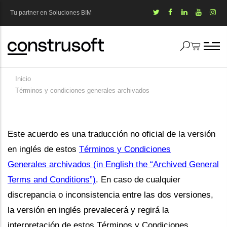
Pasar
Tu partner en Soluciones BIM
al
contenido
principal
Inicio
Sobrescribir
Términos y condiciones generales archivados
enlaces
de
Este acuerdo es una traducción no oficial de la versión
ayuda
en inglés de estos
Términos y Condiciones
a
Generales archivados (in English the “Archived General
la
Terms and Conditions”)
. En caso de cualquier
discrepancia o inconsistencia entre las dos versiones,
navegación
la versión en inglés prevalecerá y regirá la
interpretación de estos Términos y Condiciones