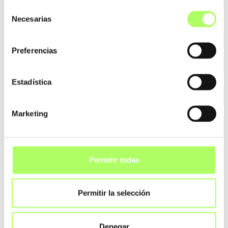
Selección
🎧 Escucha el Capítulo 16 en las
Necesarias
de
siguientes plataformas:
consentimiento
No te pierdas esta interesante conversación
Preferencias
sobre cómo combinar tradición, tecnología y
liderazgo para escalar una empresa familiar en
Estadística
la industria del acero.
Marketing
Permitir todas
Permitir la selección
Denegar