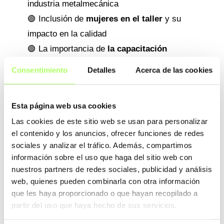
industria metalmecánica
🟢 Inclusión de
mujeres en el taller
y su
impacto en la calidad
🟢 La importancia de
la capacitación
interna
y el compromiso del equipo
Consentimiento
Detalles
Acerca de las cookies
🟢 Cómo
la innovación
y el
control de
calidad
son pilares fundamentales del
Esta página web usa cookies
negocio
Las cookies de este sitio web se usan para personalizar
🟢 El rol de
la nueva generación
en la
el contenido y los anuncios, ofrecer funciones de redes
continuidad y expansión del negocio
sociales y analizar el tráfico. Además, compartimos
información sobre el uso que haga del sitio web con
nuestros partners de redes sociales, publicidad y análisis
🔊 ACCEDE AL PODCAST
web, quienes pueden combinarla con otra información
que les haya proporcionado o que hayan recopilado a
partir del uso que haya hecho de sus servicios.