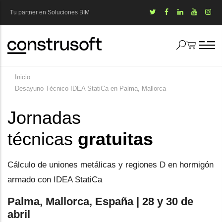
Pasar
Tu partner en Soluciones BIM
al
contenido
principal
Inicio
Sobrescribir
Desayuno Técnico IDEA StatiCa en Palma, Mallorca
enlaces
Jornadas
de
técnicas
gratuitas
ayuda
a
Cálculo de uniones metálicas y regiones D en hormigón
la
armado con IDEA StatiCa
navegación
Palma, Mallorca, España | 28 y 30 de
abril