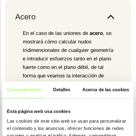
Acero
En el caso de las uniones de
acero
, se
mostrará cómo calcular nudos
tridimensionales de cualquier geometría
e introducir esfuerzos tanto en el plano
fuerte como en el plano débil, de tal
forma que veamos la interacción de
esfuerzos en el nudo y el
Consentimiento
Detalles
Acerca de las cookies
comportamiento real de la conexión
gracias al método de cálculo por
elementos finitos CBFEM.
Esta página web usa cookies
Las cookies de este sitio web se usan para personalizar
el contenido y los anuncios, ofrecer funciones de redes
sociales y analizar el tráfico. Además, compartimos