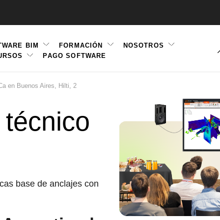
TWARE BIM
FORMACIÓN
NOSOTROS
URSOS
PAGO SOFTWARE
ation
 en Buenos Aires, Hilti, 2
técnico
acas base de anclajes con