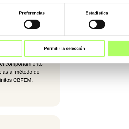
Preferencias
Estadística
nes de
acero
, se
r nudos
alquier geometría e
nto en el plano
débil, de tal
Permitir la selección
teracción de
 el comportamiento
cias al método de
finitos CBFEM.