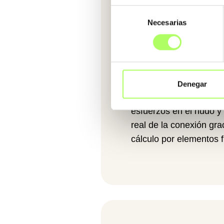
Selección
Necesarias
de
En el caso de las unio
consentimiento
mostrará cómo calcula
tridimensionales de cu
introducir esfuerzos ta
fuerte como en el plano 
Denegar
forma que veamos la in
esfuerzos en el nudo y
real de la conexión gra
cálculo por elementos 