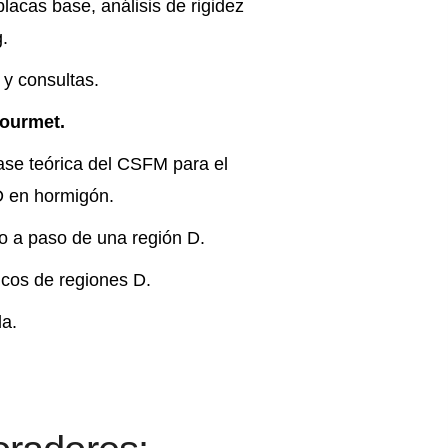
placas base, análisis de rigidez
g.
y consultas.
ourmet.
ase teórica del CSFM para el
D en hormigón.
o a paso de una región D.
icos de regiones D.
da.