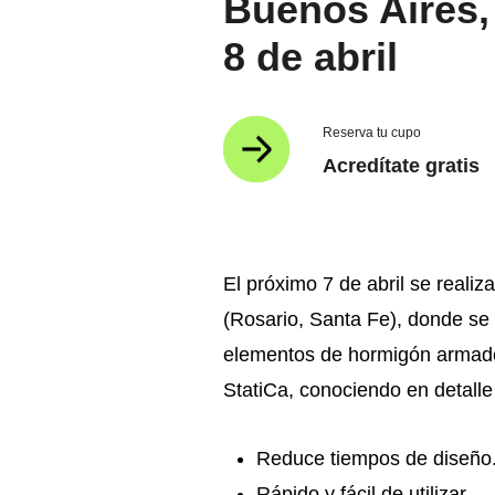
Buenos Aires, 
navegación
8 de abril
Reserva tu cupo
Acredítate gratis
El próximo 7 de abril se reali
(Rosario, Santa Fe), donde se
elementos de hormigón armado.
StatiCa, conociendo en detalle
Reduce tiempos de diseño
Rápido y fácil de utilizar.