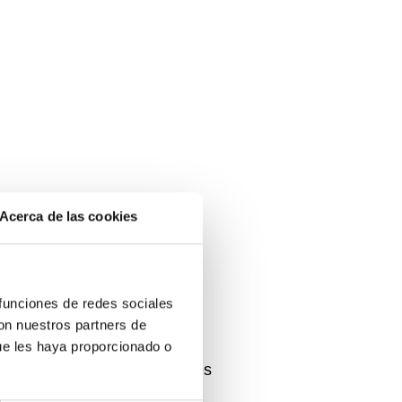
Acerca de las cookies
tiCa Connection
 funciones de redes sociales
con nuestros partners de
ones en acero.
ue les haya proporcionado o
sional de nudos con diferentes
gas.