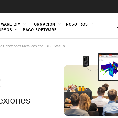
TWARE BIM
FORMACIÓN
NOSOTROS
URSOS
PAGO SOFTWARE
ation
e Conexiones Metálicas con IDEA StatiCa
:
exiones