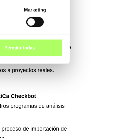
Marketing
método CBFEM (método de
 para conexiones).
atiCa Member
os de acero y evaluación de
Permitir todas
dos a proyectos reales.
tiCa Checkbot
tros programas de análisis
l proceso de importación de