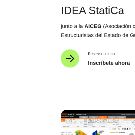
IDEA StatiCa
navegación
junto a la
AICEG
(Asociación d
Estructuristas del Estado de G
Reserva tu cupo
Inscríbete ahora