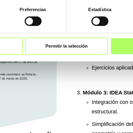
Preferencias
Estadística
Aplicación del 
elementos finitos
Módulo 2: IDEA St
Diseño de miembr
Permitir la selección
esfuerzos.
Ejercicios aplica
Módulo 3: IDEA Sta
Integración con o
estructural.
Simplificación de