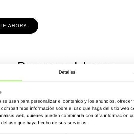
ETE AHORA
Programa del curso
Detalles
s
Módulo 1: IDEA Sta
b se usan para personalizar el contenido y los anuncios, ofrecer
s, compartimos información sobre el uso que haga del sitio web 
Modelado de uni
 análisis web, quienes pueden combinarla con otra información q
r del uso que haya hecho de sus servicios.
Análisis tridimen
geometrías y car