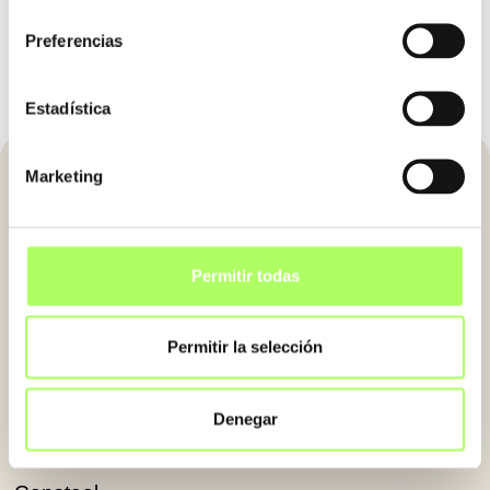
consentimiento
Preferencias
Estadística
Marketing
SOFTWARE
NEWSLETTER
Recibe lo último sobre el
Tekla Structures
Permitir todas
mundo BIM y nuestras
Trimble Connect
soluciones.
Permitir la selección
Tekla PowerFab
IDEA StatiCa
SUSCRÍBETE AL
Denegar
NEWSLETTER
BuildSoft