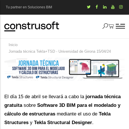
Pasar
Tu partner en Soluciones BIM
al
contenido
principal
Inicio
Sobrescribir
Jornada técnica Tekla+TSD - Universidad de Girona 15/04/24
enlaces
de
ayuda
a
El día 15 de abril se llevará a cabo la
jornada técnica
la
gratuita
sobre
Software 3D BIM para el modelado y
navegación
cálculo de estructuras
mediante el uso de
Tekla
Structures
y
Tekla Structural Designer
.