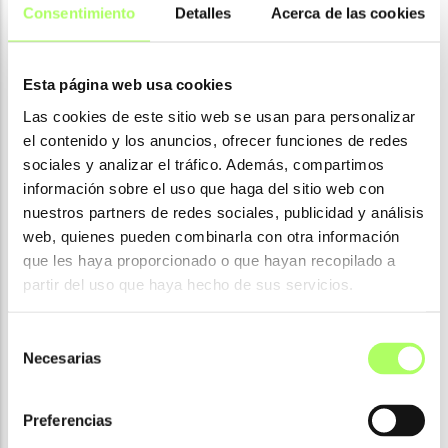
Ventajas:
Consentimiento
Detalles
Acerca de las cookies
Soportar un flujo transparente y abierto, que
permita a los miembros del proyecto participar y
Esta página web usa cookies
trabajar juntos, sin importar las herramientas de
Las cookies de este sitio web se usan para personalizar
software que utilicen.
el contenido y los anuncios, ofrecer funciones de redes
Crear un lenguaje común para poder referenciar
sociales y analizar el tráfico. Además, compartimos
información sobre el uso que haga del sitio web con
procesos, asegurando la calidad de los datos.
nuestros partners de redes sociales, publicidad y análisis
Proveer datos de proyecto para su uso en todo el
web, quienes pueden combinarla con otra información
ciclo de vida del proyecto, evitando introducir la
que les haya proporcionado o que hayan recopilado a
misma información repetidas veces.
partir del uso que haya hecho de sus servicios.
Que pequeñas y grandes empresas proveedoras de
Selección
software y derivados puedan participar y competir
Necesarias
de
desde sistemas independientes.
consentimiento
Preferencias
Desde Tekla y Construsoft, queremos tener a usuarios